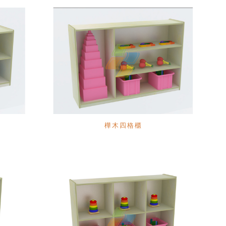
樺木四格櫃