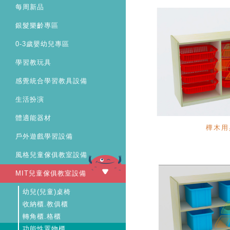
每周新品
銀髮樂齡專區
0-3歲嬰幼兒專區
學習教玩具
感覺統合學習教具設備
生活扮演
體適能器材
樺木用
戶外遊戲學習設備
風格兒童傢俱教室設備
MIT兒童傢俱教室設備
幼兒(兒童)桌椅
收納櫃.教俱櫃
轉角櫃.格櫃
功能性置物櫃