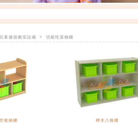
T兒童傢俱教室設備
功能性置物櫃
空收納櫃
樺木八格櫃