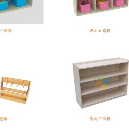
三格櫃
樺木五格櫃
毯架
倒角三層櫃