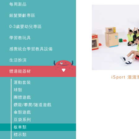
每周新品
銀髮樂齡專區
0-3歲嬰幼兒專區
學習教玩具
感覺統合學習教具設備
生活扮演
體適能器材
iSport 溜
運動套裝
球類
團體遊戲
鑽龍/攀爬/隧道遊戲
傘類遊戲
豆袋系列
板車類
標示類