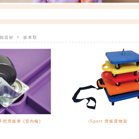
能器材
板車類
菱形手把滑板車 (室內輪)
iSport 滑板置物架