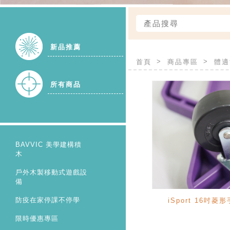
新品推薦
首頁
商品專區
體適
所有商品
BAVVIC 美學建構積
木
戶外木製移動式遊戲設
備
防疫在家停課不停學
iSport 16吋
限時優惠專區