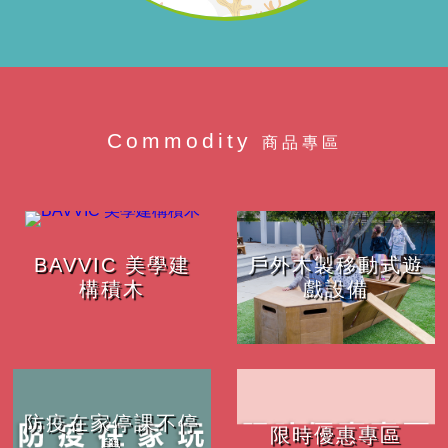
Commodity
商品專區
BAVVIC 美學建
戶外木製移動式遊
構積木
戲設備
防疫在家停課不停
限時優惠專區
學